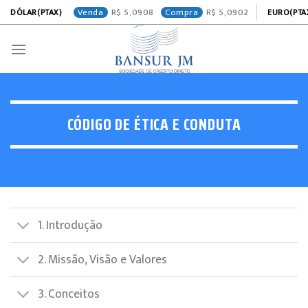
Venda
5,0908
Compra
5,0902
DÓLAR(PTAX)
EURO(PTA
Skip
to
content
CÓDIGO DE ÉTICA E CONDUTA
1. Introdução
2. Missão, Visão e Valores
3. Conceitos