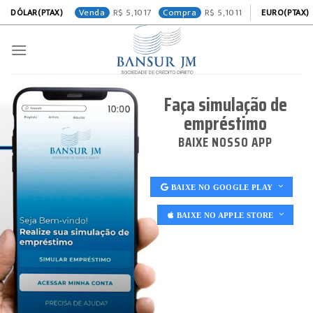
Venda
5,1017
Compra
5,1011
DÓLAR(PTAX)
EURO(PTAX)
Skip
to
content
Faça simulação de
empréstimo
BAIXE NOSSO APP
BAIXE NO GOOGLE PLAY
BAIXE NO APPLE STORE